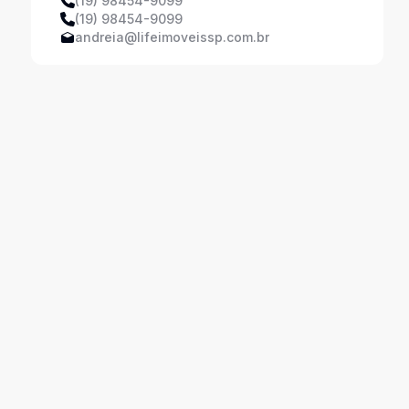
(19) 98454-9099
(19) 98454-9099
andreia@lifeimoveissp.com.br