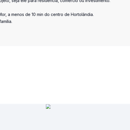
ojeto, seja ele para residência, comercio ou investimento.
or, a menos de 10 min do centro de Hortolândia.
amília.