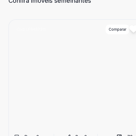
Confira imóveis semelhantes
Cód:
LF9487311
Comparar