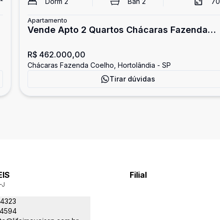
²
Dorm
2
Ban
2
70
Apartamento
Vende Apto 2 Quartos Chácaras Fazenda
Coelho
R$ 462.000,00
Chácaras Fazenda Coelho, Hortolândia - SP
Tirar dúvidas
EIS
Filial
-J
-4323
-4594