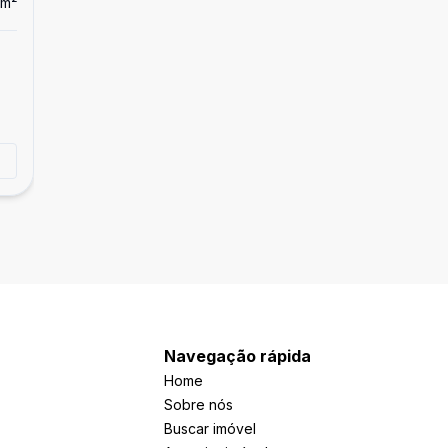
m²
Dorm
2
Ban
1
Apartamento
Apartamento para venda em Hortolândia
R$ 181.000,00
Chácaras Fazenda Coelho, Hortolândia - SP
Tirar dúvidas
Navegação rápida
Home
Sobre nós
Buscar imóvel