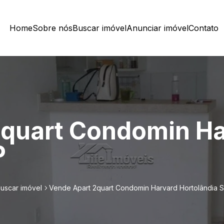
Home
Sobre nós
Buscar imóvel
Anunciar imóvel
Contato
2quart Condomin H
P
uscar imóvel
Vende Apart 2quart Condomin Harvard Hortolândia 