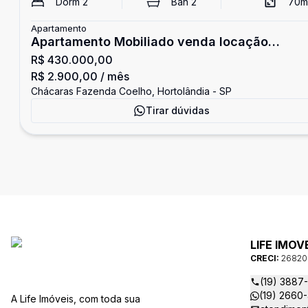
Dorm
2
Ban
2
70
m
Apartamento
Apartamento Mobiliado venda locação
R$ 430.000,00
Hortolândia
R$ 2.900,00
/ mês
Chácaras Fazenda Coelho, Hortolândia - SP
Tirar dúvidas
LIFE IMOV
CRECI:
26820
(19) 3887
(19) 2660
A Life Imóveis, com toda sua