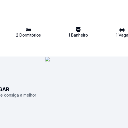
2
Dormitório
s
1
Banheiro
1
Vag
UGAR
 e consiga a melhor