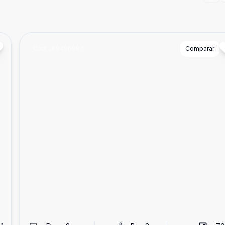
Cód:
LF9486987
Comparar