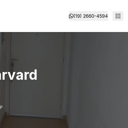
(19) 2660-4594
arvard
SP