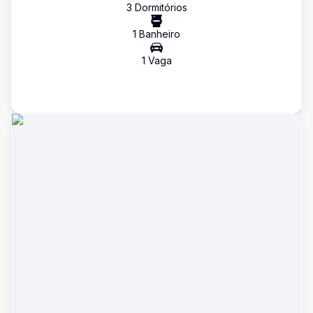
3
Dormitório
s
1
Banheiro
1
Vaga