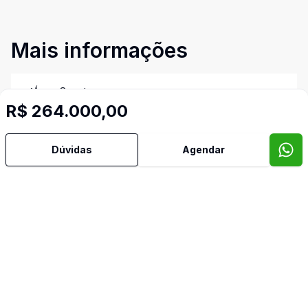
Mais informações
Água Quente
R$ 264.000,00
Área de Serviço
Dúvidas
Agendar
Armários Embutidos
Cozinha
Dormitório com Armários
Reformado
Sala de Jantar