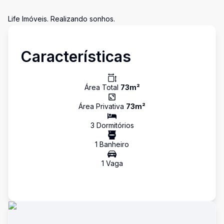
Life Imóveis. Realizando sonhos.
Características
Área Total
73
m²
Área Privativa
73
m²
3
Dormitório
s
1
Banheiro
1
Vaga