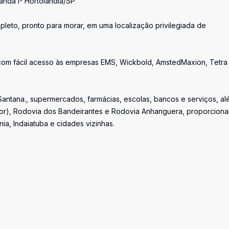
anda I- Hortolândia/SP
eto, pronto para morar, em uma localização privilegiada de
, com fácil acesso às empresas EMS, Wickbold, AmstedMaxion, Tetra
ntana., supermercados, farmácias, escolas, bancos e serviços, al
Mor), Rodovia dos Bandeirantes e Rodovia Anhanguera, proporcion
a, Indaiatuba e cidades vizinhas.