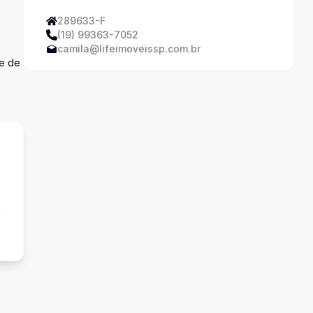
289633-F
(19) 99363-7052
camila@lifeimoveissp.com.br
de de
a