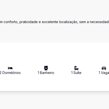
com conforto, praticidade e excelente localização, sem a necessida
2
Dormitório
s
1
Banheiro
1
Suíte
1
Vag