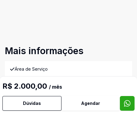
Mais informações
Área de Serviço
R$ 2.000,00
Banheiro Social
/ mês
Cozinha Planejada
Dúvidas
Agendar
Reformado
Sacada