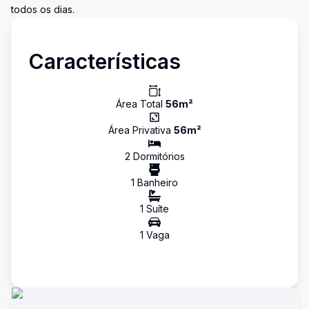
todos os dias.
Características
Área Total
56
m²
Área Privativa
56
m²
2
Dormitório
s
1
Banheiro
1
Suíte
1
Vaga