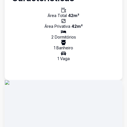
Área Total
42
m²
Área Privativa
42
m²
2
Dormitório
s
1
Banheiro
1
Vaga