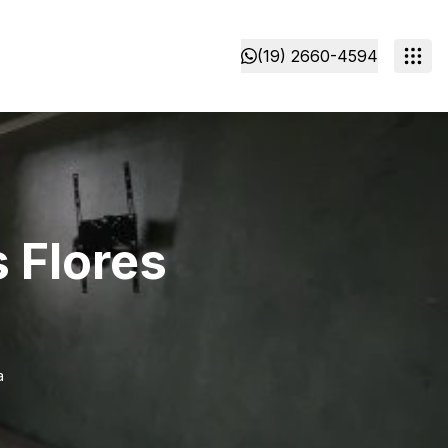
(19) 2660-4594
 Flores
a