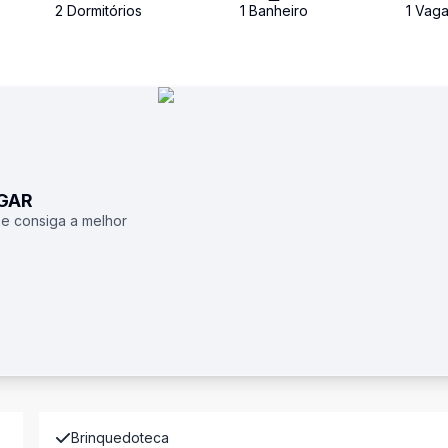
2
Dormitório
s
1
Banheiro
1
Vag
UGAR
 e consiga a melhor
Brinquedoteca