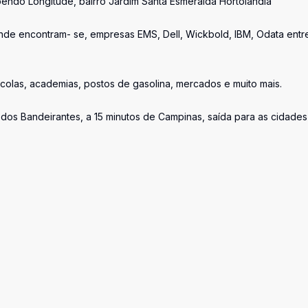
endo Longitude, bairro Jardim Santa Esmeralda Hortolandia
 onde encontram- se, empresas EMS, Dell, Wickbold, IBM, Odata entr
olas, academias, postos de gasolina, mercados e muito mais.
dos Bandeirantes, a 15 minutos de Campinas, saída para as cidade