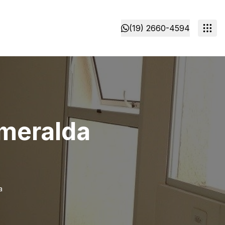
(19) 2660-4594
smeralda
a