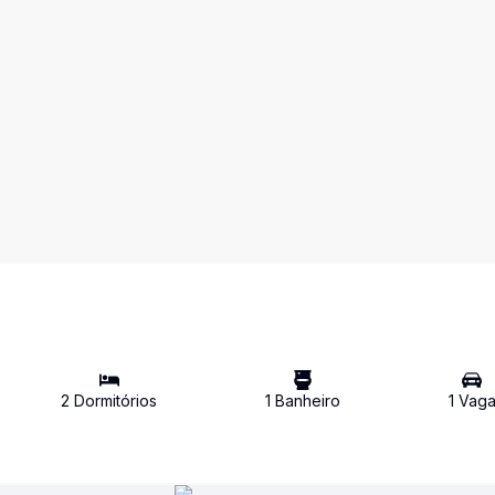
2
Dormitório
s
1
Banheiro
1
Vag