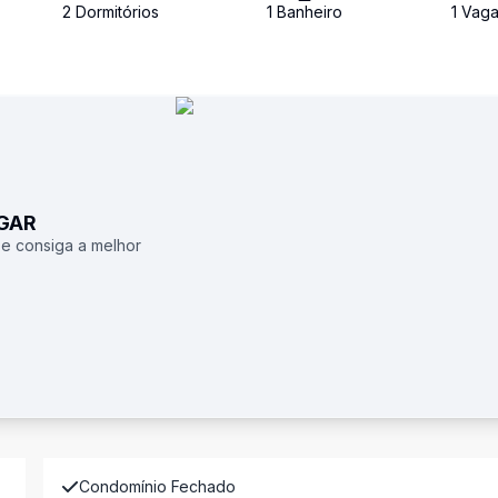
2
Dormitório
s
1
Banheiro
1
Vag
UGAR
 e consiga a melhor
Condomínio Fechado