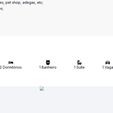
es, pet shop, adegas, etc;
s;
2
Dormitório
s
1
Banheiro
1
Suíte
1
Vag