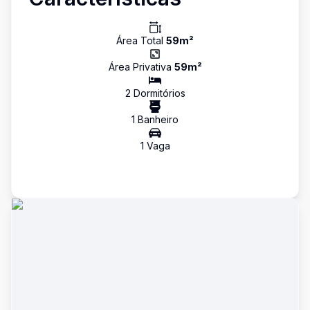
Área Total
59
m²
Área Privativa
59
m²
2
Dormitório
s
1
Banheiro
1
Vaga