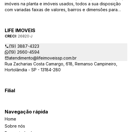
imóveis na planta e imóveis usados, todos a sua disposição
com variadas faixas de valores, bairros e dimensões para
melhor atender as suas necessidades e anseios. Ao nos
procurar, nossos corretores – credenciados ao CRECI-SP
26820-J – estarão sempre prontos para responder-lhe todas
LIFE IMOVEIS
as suas dúvidas sobre casas, apartamentos, terrenos, salas
CRECI:
26820-J
comerciais e outros produtos imobiliários.
(19) 3887-4323
(19) 2660-4594
atendimento@lifeimoveissp.com.br
Rua Zacharias Costa Camargo, 618, Remanso Campineiro,
Hortolândia - SP - 13184-280
Filial
Navegação rápida
Home
Sobre nós