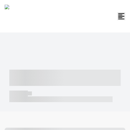
----- ----- -- ------ ---- ---- -- ----- -----
----- --- ------
----- -----
----- ----- -- ------ ---- ---- -- ----- ----- ----- --- ------