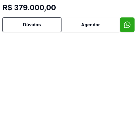
R$ 379.000,00
Dúvidas
Agendar
Imóveis semelhantes
Confira imóveis semelhantes
Cód:
LF9486754
Comparar