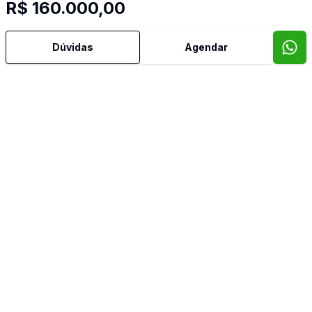
R$ 160.000,00
Dúvidas
Agendar
Imóveis semelhantes
Confira imóveis semelhantes
Cód:
LF9483034
Comparar
Có