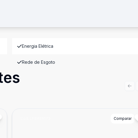
Energia Elétrica
Rede de Esgoto
tes
Prev
Cód:
LF9488173
Comparar