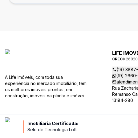
LIFE IMOV
CRECI:
26820
(19) 3887
(19) 2660
A Life Imóveis, com toda sua
atendimen
experiência no mercado imobiliário, tem
Rua Zachari
os melhores imóveis prontos, em
Remanso Camp
construção, imóveis na planta e imóveis
13184-280
usados, todos a sua disposição com
variadas faixas de valores, bairros e
dimensões para melhor atender as suas
necessidades e anseios. Ao nos
Imobiliária Certificada:
procurar, nossos corretores –
Selo de Tecnologia Loft
credenciados ao CRECI-SP 26820-J –