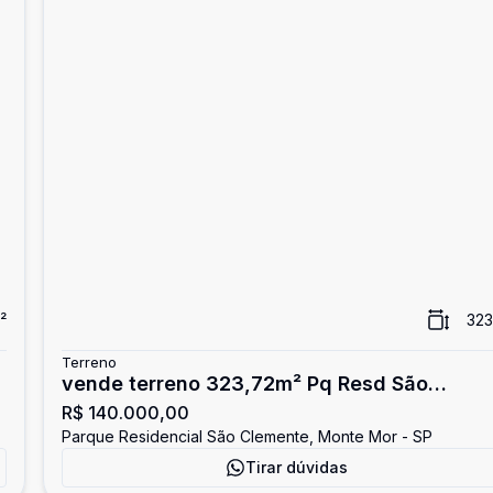
²
323
Terreno
vende terreno 323,72m² Pq Resd São
R$ 140.000,00
Clemente
Parque Residencial São Clemente, Monte Mor - SP
Tirar dúvidas