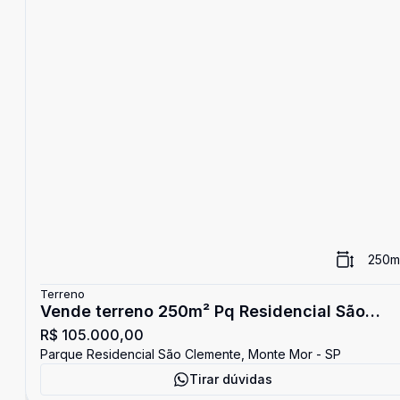
250
m
Terreno
Vende terreno 250m² Pq Residencial São
R$ 105.000,00
Clemente
Parque Residencial São Clemente, Monte Mor - SP
Tirar dúvidas