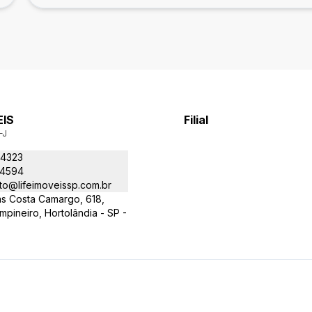
EIS
Filial
-J
-4323
-4594
to@lifeimoveissp.com.br
as Costa Camargo, 618,
ineiro, Hortolândia - SP -