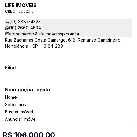
26820-J – estarão sempre prontos para responder-lhe todas
LIFE IMOVEIS
as suas dúvidas sobre casas, apartamentos, terrenos, salas
CRECI:
26820-J
comerciais e outros produtos imobiliários.
(19) 3887-4323
(19) 2660-4594
atendimento@lifeimoveissp.com.br
Rua Zacharias Costa Camargo, 618, Remanso Campineiro,
Hortolândia - SP - 13184-280
Filial
Navegação rápida
Home
Sobre nós
Buscar imóvel
Anunciar imóvel
Contato
R$ 106.000,00