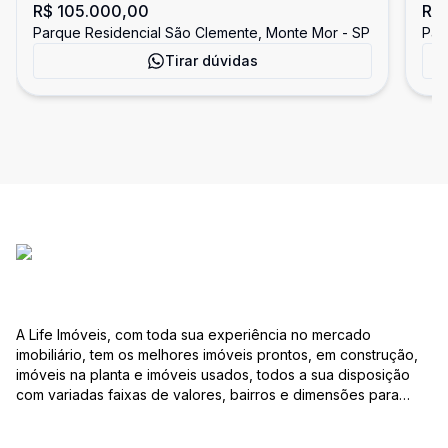
R$ 105.000,00
R$
São Clemente
Cl
Parque Residencial São Clemente, Monte Mor - SP
Par
Tirar dúvidas
A Life Imóveis, com toda sua experiência no mercado
imobiliário, tem os melhores imóveis prontos, em construção,
imóveis na planta e imóveis usados, todos a sua disposição
com variadas faixas de valores, bairros e dimensões para
melhor atender as suas necessidades e anseios. Ao nos
procurar, nossos corretores – credenciados ao CRECI-SP