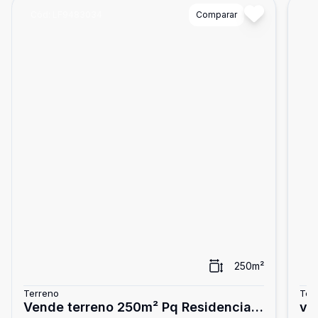
Cód:
LF9483034
Comparar
Có
250
m²
Terreno
Ter
Vende terreno 250m² Pq Residencial
ven