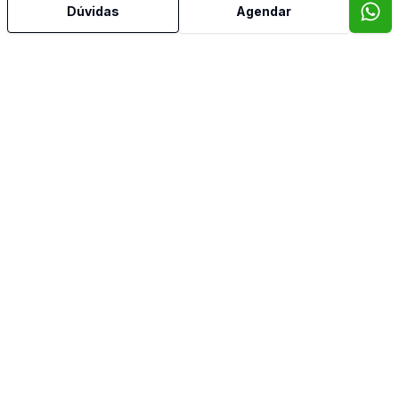
Dúvidas
Agendar
Imóveis semelhantes
Confira imóveis semelhantes